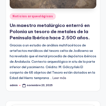
Publicado
Noticias arqueológicas
en
Un maestro metalúrgico enterró en
Polonia un tesoro de metales de la
Península Ibérica hace 2.500 años.
Gracias a un estudio de análisis multifacéticos de
artefactos metálicos del tesoro celta de Jodlowno se
ha revelado que el metal procedía de depósitos ibéricos
de Andalucía. Contexto arqueológico in situ de la parte
inferior del yacimiento. Crédito: M. Gólczyński El
conjunto de 68 objetos del Tesoro están datados en la
Edad del Hierro temprana ...
Leer más
admin
noviembre 23, 2025
Publicado
por