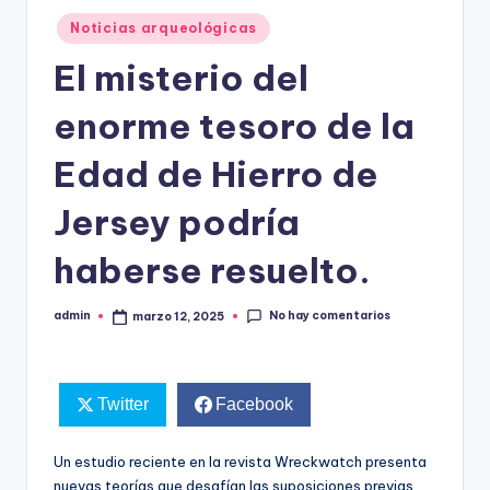
Publicado
Noticias arqueológicas
en
El misterio del
enorme tesoro de la
Edad de Hierro de
Jersey podría
haberse resuelto.
No hay comentarios
admin
marzo 12, 2025
Publicado
por
Twitter
Facebook
Un estudio reciente en la revista Wreckwatch presenta
nuevas teorías que desafían las suposiciones previas