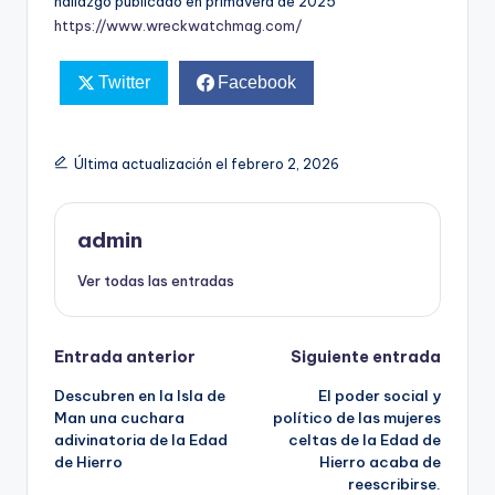
hallazgo publicado en primavera de 2025
https://www.wreckwatchmag.com/
Twitter
Facebook
Última actualización el febrero 2, 2026
admin
Ver todas las entradas
Navegación
Entrada anterior
Siguiente entrada
Descubren en la Isla de
El poder social y
de
Man una cuchara
político de las mujeres
adivinatoria de la Edad
celtas de la Edad de
entradas
de Hierro
Hierro acaba de
reescribirse.