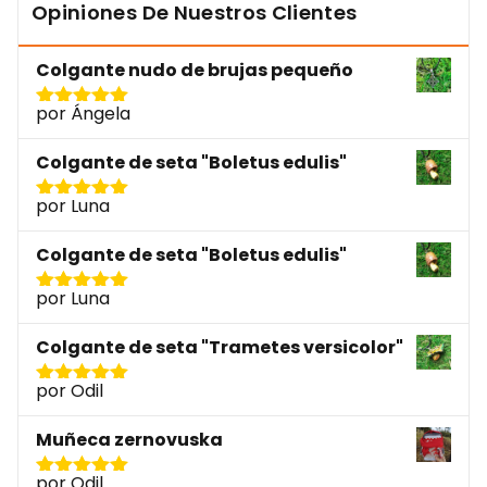
Opiniones De Nuestros Clientes
Colgante nudo de brujas pequeño
por Ángela
Valorado
con
5
de 5
Colgante de seta "Boletus edulis"
por Luna
Valorado
con
5
de 5
Colgante de seta "Boletus edulis"
por Luna
Valorado
con
5
de 5
Colgante de seta "Trametes versicolor"
por Odil
Valorado
con
5
de 5
Muñeca zernovuska
por Odil