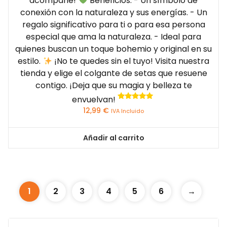
acompañe!
Beneficios: - Un símbolo de
conexión con la naturaleza y sus energías. - Un
regalo significativo para ti o para esa persona
especial que ama la naturaleza. - Ideal para
quienes buscan un toque bohemio y original en su
estilo.
¡No te quedes sin el tuyo! Visita nuestra
tienda y elige el colgante de setas que resuene
contigo. ¡Deja que su magia y belleza te
envuelvan!
Valorado
12,99
€
IVA Incluido
con
5.00
de 5
Añadir al carrito
1
2
3
4
5
6
→