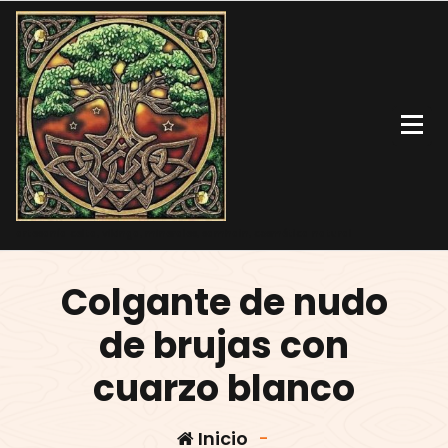
artesanía celta, vikinga, minerales, samhain, cosmética natural
Colgante de nudo
de brujas con
cuarzo blanco
Inicio
-