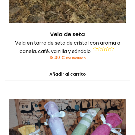
Vela de seta
Vela en tarro de seta de cristal con aroma a
canela, café, vainilla y sándalo.
Valorado
18,00
€
IVA Incluido
con
0
de
5
Añadir al carrito