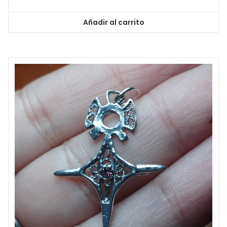
0
de
5
Añadir al carrito