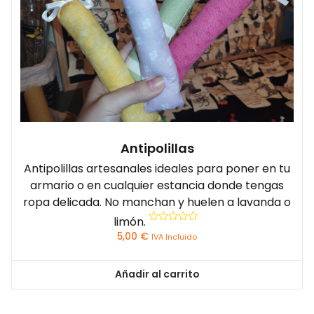
Antipolillas
Antipolillas artesanales ideales para poner en tu
armario o en cualquier estancia donde tengas
ropa delicada. No manchan y huelen a lavanda o
limón.
Valorado
5,00
€
IVA Incluido
con
0
de
5
Añadir al carrito