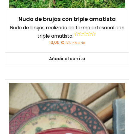
Nudo de brujas con triple amatista
Nudo de brujas realizado de forma artesanal con
triple amatista.
Valorado
10,00
€
IVA Incluido
con
0
de
5
Añadir al carrito