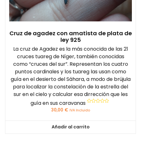
Cruz de agadez con amatista de plata de
ley 925
La cruz de Agadez es la más conocida de las 21
cruces tuareg de Níger, también conocidas
como “cruces del sur”. Representan los cuatro
puntos cardinales y los tuareg las usan como
guía en el desierto del Sáhara, a modo de brújula
para localizar la constelación de la estrella del
sur en el cielo y calcular esa dirrección que les
guía en sus caravanas
Valorado
30,00
€
IVA Incluido
con
0
de
5
Añadir al carrito