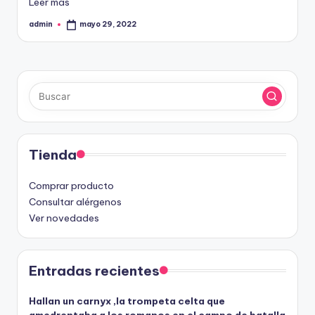
Leer más
admin
mayo 29, 2022
Publicado
por
Tienda
Comprar producto
Consultar alérgenos
Ver novedades
Entradas recientes
Hallan un carnyx ,la trompeta celta que
amedrentaba a los romanos en el campo de batalla