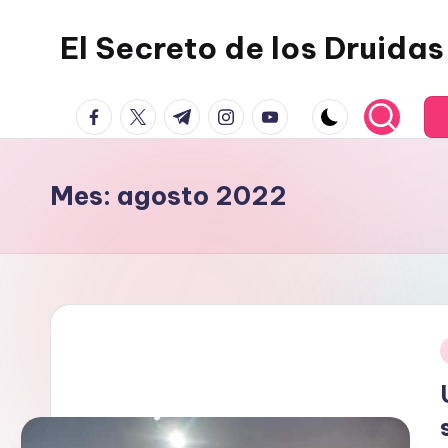
El Secreto de los Druidas
Saltar
al
contenido
facebook.com
twitter.com
t.me
instagram.com
youtube.com
Mes:
agosto 2022