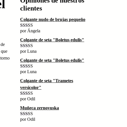
Opiniones de nuestros
l
clientes
Colgante nudo de brujas pequeño
por Ángela
Valorado con
5
de 5
Colgante de seta "Boletus edulis"
 de
e que
por Luna
Valorado con
5
de 5
ntorno
Colgante de seta "Boletus edulis"
por Luna
Valorado con
5
de 5
Colgante de seta "Trametes
versicolor"
por Odil
Valorado con
5
de 5
Muñeca zernovuska
por Odil
Valorado con
5
de 5