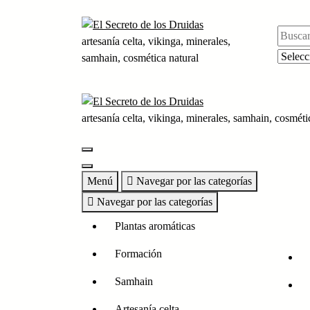
Saltar
al
contenido
artesanía celta, vikinga, minerales,
samhain, cosmética natural
artesanía celta, vikinga, minerales, samhain, cosméti
Menú
Navegar por las categorías
Navegar por las categorías
Plantas aromáticas
Formación
Samhain
Artesanía celta