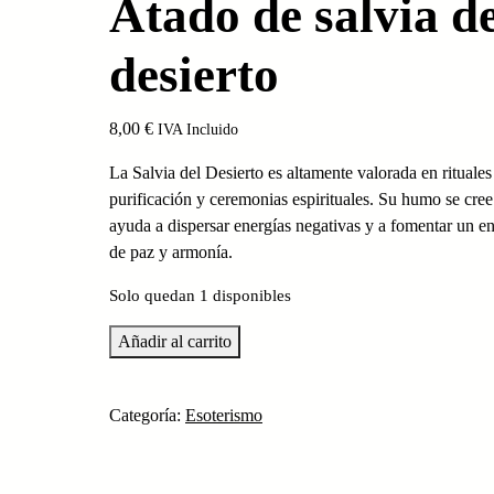
Atado de salvia de
desierto
8,00
€
IVA Incluido
La Salvia del Desierto es altamente valorada en rituales
purificación y ceremonias espirituales. Su humo se cre
ayuda a dispersar energías negativas y a fomentar un e
de paz y armonía.
Solo quedan 1 disponibles
Atado
Añadir al carrito
de
salvia
Categoría:
Esoterismo
del
desierto
cantidad