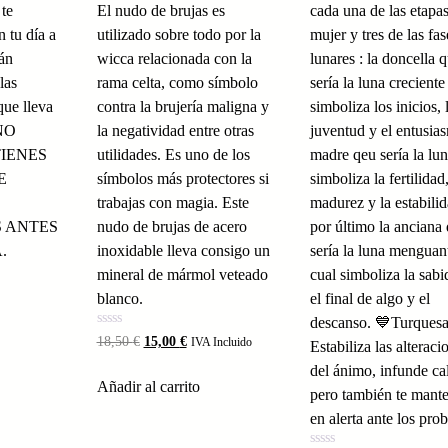
 te
El nudo de brujas es
cada una de las etapas
 tu día a
utilizado sobre todo por la
mujer y tres de las fas
tán
wicca relacionada con la
lunares : la doncella 
las
rama celta, como símbolo
sería la luna creciente
que lleva
contra la brujería maligna y
simboliza los inicios, 
 NO
la negatividad entre otras
juventud y el entusias
TIENES
utilidades. Es uno de los
madre qeu sería la lun
E
símbolos más protectores si
simboliza la fertilidad,
trabajas con magia. Este
madurez y la estabili
 ANTES
nudo de brujas de acero
por último la anciana
.
inoxidable lleva consigo un
sería la luna menguant
mineral de mármol veteado
cual simboliza la sabi
blanco.
el final de algo y el
descanso. 💙Turquesa
Valorado
El
El
18,50
€
15,00
€
IVA Incluido
Estabiliza las alteraci
con
precio
precio
0
del ánimo, infunde c
de
original
actual
Añadir al carrito
5
pero también te mant
era:
es:
en alerta ante los pro
18,50 €.
15,00 €.