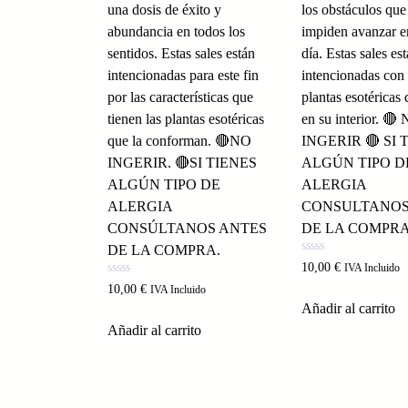
una dosis de éxito y
los obstáculos que
abundancia en todos los
impiden avanzar en
sentidos. Estas sales están
día. Estas sales es
intencionadas para este fin
intencionadas con 
por las características que
plantas esotéricas 
tienen las plantas esotéricas
en su interior. 🔴
que la conforman. 🔴NO
INGERIR 🔴 SI 
INGERIR. 🔴SI TIENES
ALGÚN TIPO D
ALGÚN TIPO DE
ALERGIA
ALERGIA
CONSULTANOS
CONSÚLTANOS ANTES
DE LA COMPRA
DE LA COMPRA.
Valorado
10,00
€
IVA Incluido
con
Valorado
0
10,00
€
IVA Incluido
con
de
Añadir al carrito
0
5
de
Añadir al carrito
5