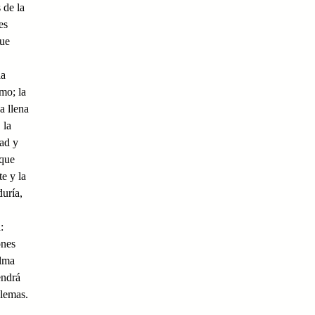
 de la
es
que
la
mo; la
a llena
 la
dad y
 que
e y la
duría,
:
ones
alma
endrá
blemas.