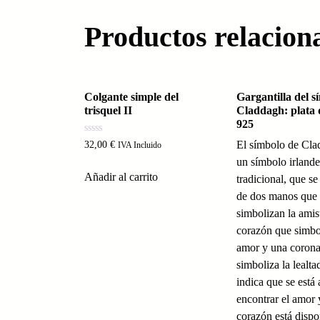
Productos relacion
Colgante simple del
Gargantilla del s
trisquel II
Claddagh: plata 
925
Valorado
El símbolo de Cla
32,00
€
IVA Incluido
con
0
un símbolo irlande
de
Añadir al carrito
tradicional, que 
5
de dos manos que
simbolizan la amis
corazón que simbo
amor y una coron
simboliza la lealta
indica que se está 
encontrar el amor 
corazón está dispo