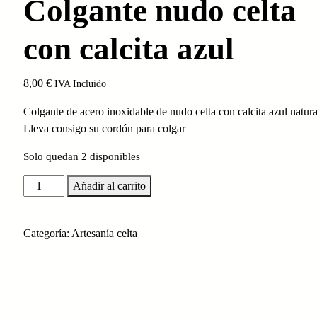
Colgante nudo celta
con calcita azul
8,00
€
IVA Incluido
Colgante de acero inoxidable de nudo celta con calcita azul natura
Lleva consigo su cordón para colgar
Solo quedan 2 disponibles
Colgante
Añadir al carrito
nudo
celta
Categoría:
Artesanía celta
con
calcita
azul
cantidad