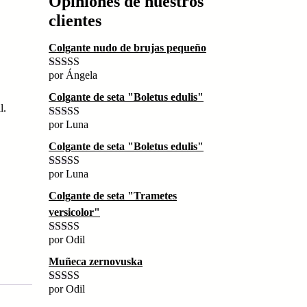
Opiniones de nuestros
clientes
Colgante nudo de brujas pequeño
por Ángela
Valorado con
5
de 5
Colgante de seta "Boletus edulis"
l.
por Luna
Valorado con
5
de 5
Colgante de seta "Boletus edulis"
por Luna
Valorado con
5
de 5
Colgante de seta "Trametes
versicolor"
por Odil
Valorado con
5
de 5
Muñeca zernovuska
por Odil
Valorado con
5
de 5