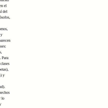
en el
í del
ósofos,
omos,
 y
parecen
ases:
s,
. Para
 clases
etas),
) y
ud).
hechos
 lo
y