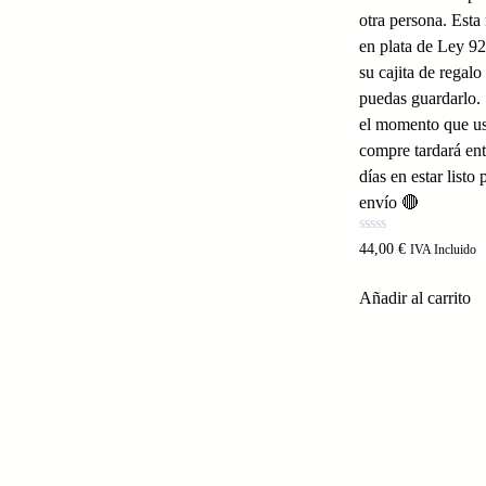
otra persona. Esta
en plata de Ley 92
su cajita de regalo
puedas guardarlo
el momento que us
compre tardará en
días en estar listo 
envío 🔴
Valorado
44,00
€
IVA Incluido
con
0
de
Añadir al carrito
5