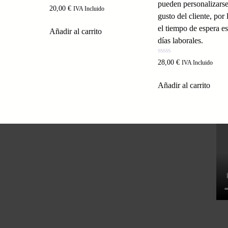
pueden personalizarse
Valorado con
20,00
€
IVA Incluido
5.00
gusto del cliente, por 
de 5
el tiempo de espera e
Añadir al carrito
días laborales.
Valorado
28,00
€
IVA Incluido
con
0
de
Añadir al carrito
5