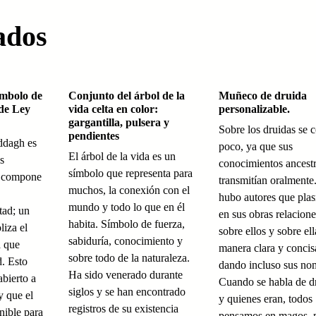
ados
ímbolo de
Conjunto del árbol de la
Muñeco de druida
de Ley
vida celta en color:
personalizable.
gargantilla, pulsera y
Sobre los druidas se 
pendientes
ddagh es
poco, ya que sus
El árbol de la vida es un
s
conocimientos ancestr
símbolo que representa para
se compone
transmitían oralmente
muchos, la conexión con el
hubo autores que pla
mundo y todo lo que en él
tad; un
en sus obras relacione
habita. Símbolo de fuerza,
liza el
sobre ellos y sobre ell
sabiduría, conocimiento y
a que
manera clara y concis
sobre todo de la naturaleza.
d. Esto
dando incluso sus no
Ha sido venerado durante
abierto a
Cuando se habla de d
siglos y se han encontrado
y que el
y quienes eran, todos
registros de su existencia
nible para
pensamos en magos, 