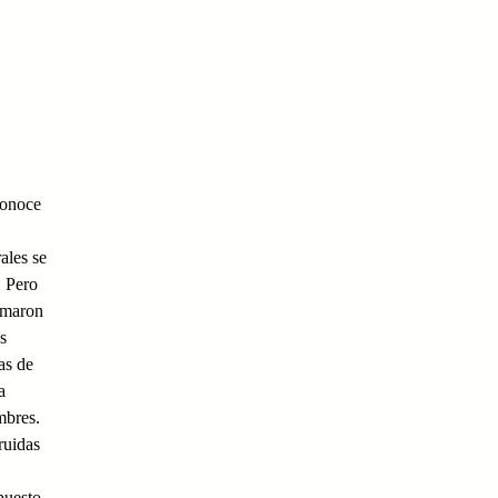
conoce
ales se
. Pero
smaron
s
as de
a
mbres.
ruidas
puesto