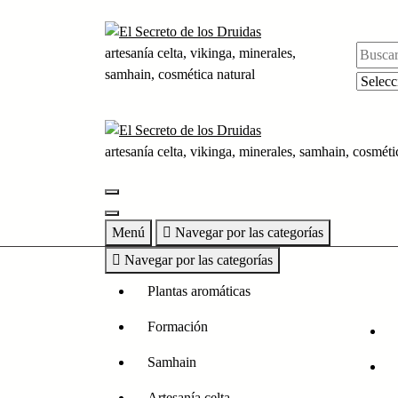
Saltar
al
contenido
artesanía celta, vikinga, minerales,
samhain, cosmética natural
artesanía celta, vikinga, minerales, samhain, cosméti
Menú
Navegar por las categorías
Navegar por las categorías
Plantas aromáticas
Formación
Samhain
Artesanía celta