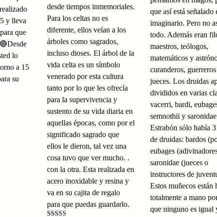
desde tiempos inmemoriales.
 realizado
que así está señalado 
Para los celtas no es
5 y lleva
imaginario. Pero no as
diferente, ellos veían a los
 para que
todo. Además eran fil
árboles como sagrados,
. 🔴Desde
maestros, teólogos,
incluso dioses.
El árbol de la
ted lo
matemáticos y astrón
vida celta es un símbolo
torno a 15
curanderos, guerreros
venerado por esta cultura
para su
jueces.
Los druidas a
tanto por lo que les ofrecía
divididos en varias cl
para la supervivencia y
vacerri, bardi, eubage
sustento de su vida diaria en
semnothii y saronidae
aquellas épocas, como por el
Estrabón sólo había 3
significado sagrado que
de druidas: bardos (po
ellos le dieron, tal vez una
eubages (adivinadores
cosa tuvo que ver mucho. .
saronidae (jueces o
con la otra.
Esta realizada en
instructores de juvent
acero inoxidable y resina y
Estos muñecos están 
va en su cajita de regalo
totalmente a mano por
para que puedas guardarlo.
que ninguno es igual 