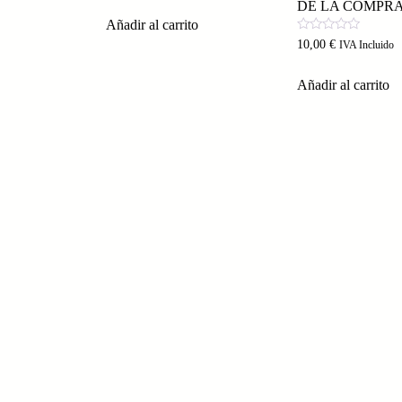
0
DE LA COMPRA
de
Añadir al carrito
5
Valorado
10,00
€
IVA Incluido
con
0
de
Añadir al carrito
5