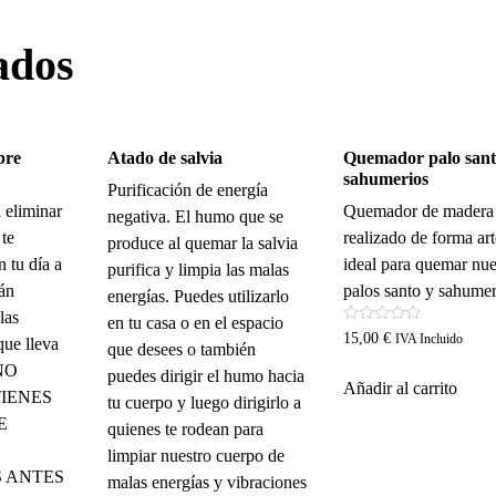
ados
bre
Atado de salvia
Quemador palo sant
sahumerios
Purificación de energía
 eliminar
Quemador de madera
negativa. El humo que se
 te
realizado de forma ar
produce al quemar la salvia
 tu día a
ideal para quemar nue
purifica y limpia las malas
tán
palos santo y sahumer
energías. Puedes utilizarlo
las
en tu casa o en el espacio
Valorado
15,00
€
IVA Incluido
que lleva
que desees o también
con
0
 NO
puedes dirigir el humo hacia
de
Añadir al carrito
5
TIENES
tu cuerpo y luego dirigirlo a
E
quienes te rodean para
limpiar nuestro cuerpo de
 ANTES
malas energías y vibraciones