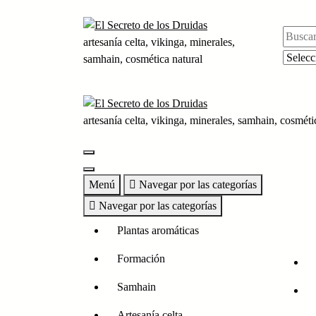
artesanía celta, vikinga, minerales,
samhain, cosmética natural
artesanía celta, vikinga, minerales, samhain, cosméti
Menú
Navegar por las categorías
Navegar por las categorías
Plantas aromáticas
Formación
Samhain
Artesanía celta