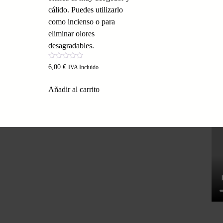
cálido. Puedes utilizarlo
como incienso o para
eliminar olores
desagradables.
Valorado
6,00
€
IVA Incluido
con
0
de
Añadir al carrito
5