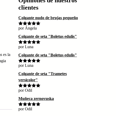
Opiniones de nuestros
clientes
Colgante nudo de brujas pequeño
por Ángela
Valorado
con
5
de 5
Colgante de seta "Boletus edulis"
por Luna
Valorado
con
5
de 5
s es la
Colgante de seta "Boletus edulis"
agia
por Luna
Valorado
con
5
de 5
Colgante de seta "Trametes
versicolor"
por Odil
Valorado
con
5
de 5
Muñeca zernovuska
por Odil
Valorado
con
5
de 5