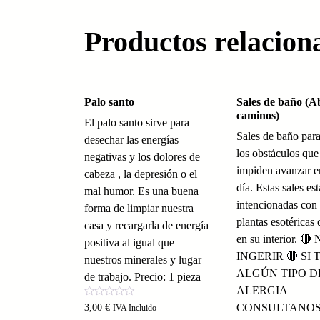
Productos relacion
Palo santo
Sales de baño (A
caminos)
El palo santo sirve para
Sales de baño para
desechar las energías
los obstáculos que
negativas y los dolores de
impiden avanzar en
cabeza , la depresión o el
día. Estas sales es
mal humor. Es una buena
intencionadas con 
forma de limpiar nuestra
plantas esotéricas 
casa y recargarla de energía
en su interior. 🔴
positiva al igual que
INGERIR 🔴 SI 
nuestros minerales y lugar
ALGÚN TIPO D
de trabajo. Precio: 1 pieza
ALERGIA
Valorado
CONSULTANOS
3,00
€
IVA Incluido
con