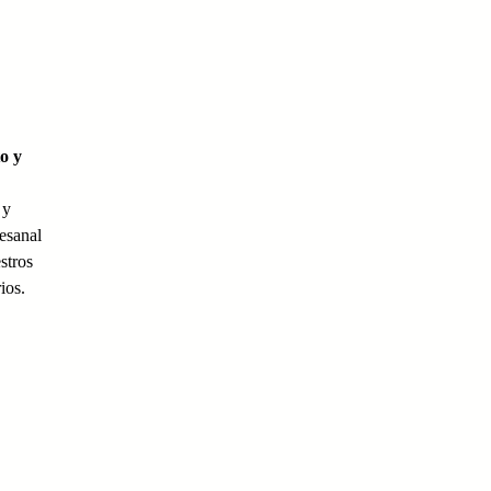
o y
 y
tesanal
stros
ios.