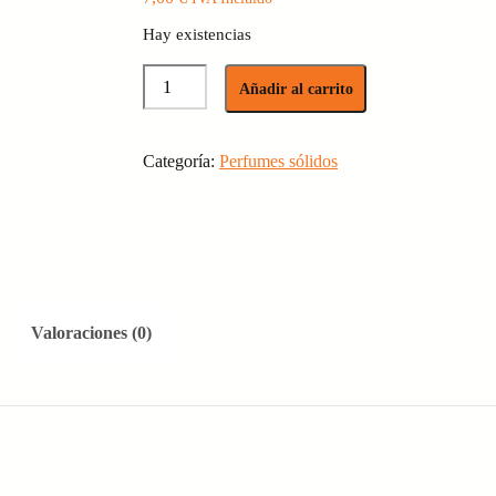
Hay existencias
Perfume
Añadir al carrito
sólido
de
frutos
Categoría:
Perfumes sólidos
del
bosque
cantidad
Valoraciones (0)