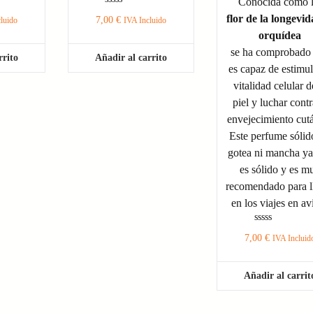
Conocida como 
Valorado
flor de la longevid
7,00
€
luido
IVA Incluido
con
0
orquídea
de
5
se ha comprobado
rrito
Añadir al carrito
es capaz de estimul
vitalidad celular d
piel y luchar contr
envejecimiento cut
Este perfume sólid
gotea ni mancha y
es sólido y es m
recomendado para l
en los viajes en av
Valorado
7,00
€
IVA Incluid
con
0
de
5
Añadir al carrit