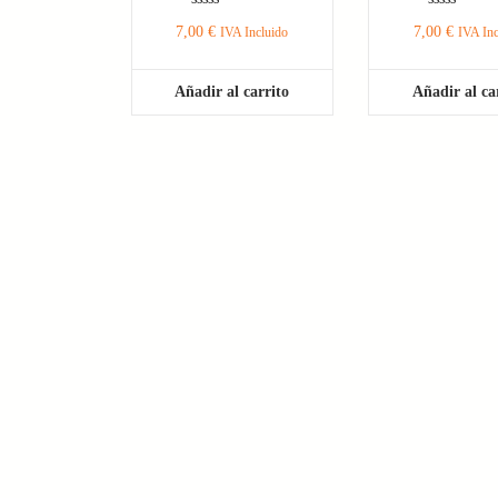
Valorado
Valorado
7,00
€
7,00
€
IVA Incluido
IVA Inc
con
con
0
0
de
de
5
5
Añadir al carrito
Añadir al ca