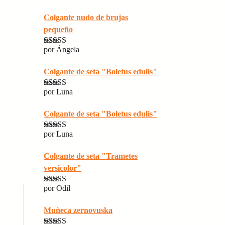
Colgante nudo de brujas
pequeño
por Ángela
Valorado con
5
de 5
Colgante de seta "Boletus edulis"
por Luna
Valorado con
5
de 5
Colgante de seta "Boletus edulis"
por Luna
Valorado con
5
de 5
Colgante de seta "Trametes
versicolor"
por Odil
Valorado con
5
de 5
Muñeca zernovuska