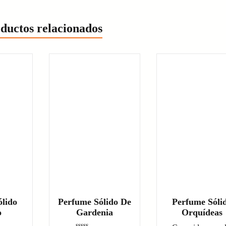
ductos relacionados
lido
Perfume Sólido De
Perfume Sóli
o
Gardenia
Orquídeas