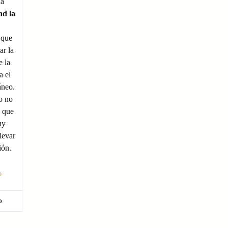
la
ad la
 que
ar la
e la
a el
áneo.
o no
a que
uy
levar
ión.
o
o