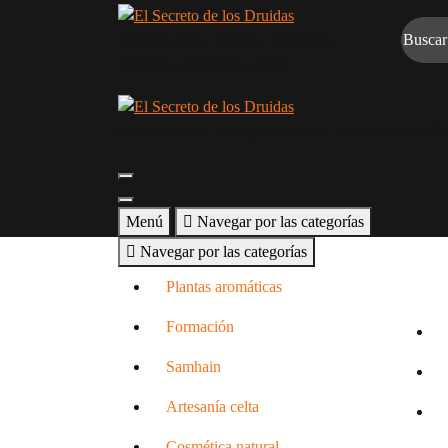
Saltar
al
artesanía celta, vikinga, minerales,
contenido
samhain, cosmética natural
artesanía celta, vikinga, minerales, samhain, cosméti
Menú
Navegar por las categorías
Navegar por las categorías
Plantas aromáticas
Formación
Samhain
Artesanía celta
Cosmética natural