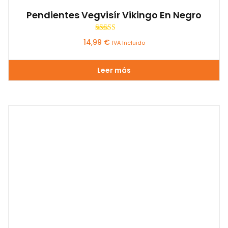
Pendientes Vegvisír Vikingo En Negro
Valorado con
14,99
€
IVA Incluido
5.00
de 5
Leer más