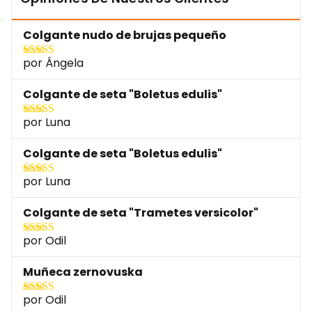
Colgante nudo de brujas pequeño
por Ángela
Valorado con
5
de 5
Colgante de seta "Boletus edulis"
por Luna
Valorado con
5
de 5
Colgante de seta "Boletus edulis"
por Luna
Valorado con
5
de 5
Colgante de seta "Trametes versicolor"
por Odil
Valorado con
5
de 5
Muñeca zernovuska
por Odil
Valorado con