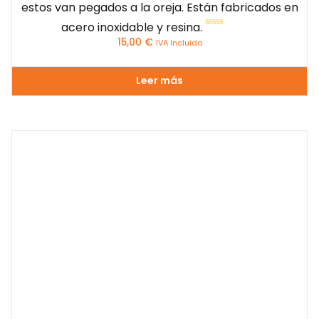
estos van pegados a la oreja. Están fabricados en
acero inoxidable y resina.
Valorado
15,00
€
IVA Incluido
con
0
de
5
Leer más