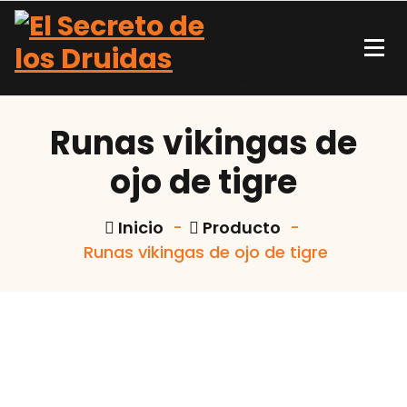
artesanía celta, vikinga, minerales, samhain, cosmética natural
Runas vikingas de
ojo de tigre
Inicio
-
Producto
-
Runas vikingas de ojo de tigre